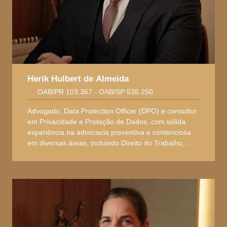
Herik Hulbert de Almeida
OAB/PR 103.367 - OAB/SP 536.250
Advogado, Data Protection Officer (DPO) e consultor
em Privacidade e Proteção de Dados, com sólida
experiência na advocacia preventiva e contenciosa
em diversas áreas, incluindo Direito do Trabalho,
Direito Previdenciário, Direito Civil, Direito do
Consumidor, Direito de Família e Sucessões,
Contratos, e Compliance. Também atua como gestor
e elaborador de planos de implementação e
adequação às normas da Lei Geral de Proteção de
Dados (LGPD).