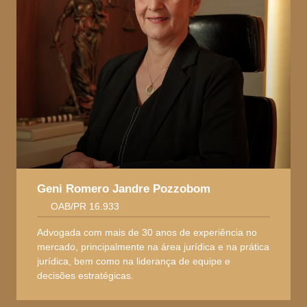
Geni Romero Jandre Pozzobom
OAB/PR 16.933
Advogada com mais de 30 anos de experiência no
mercado, principalmente na área jurídica e na prática
jurídica, bem como na liderança de equipe e
decisões estratégicas.
Raquel Jandre Pozzobom