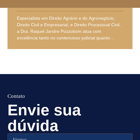
OAB/PR 108.847
Especialista em Direito Agrário e do Agronegócio,
Direito Civil e Empresarial, e Direito Processual Civil,
a Dra. Raquel Jandre Pozzobom atua com
excelência tanto no contencioso judicial quanto
extrajudicial. Possui ampla experiência na defesa de
interesses de consumidores e empresas, com sólida
atuação na elaboração e revisão de contratos, além
de profundo conhecimento nas relações cíveis e
comerciais.
Envie sua
dúvida