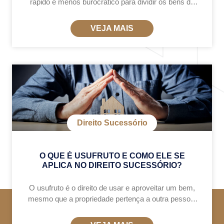
rápido e menos burocrático para dividir os bens do
falecido. Ele só pode ser feito quando todos os
herdeiros concordam com a partilha
VEJA MAIS
Direito Sucessório
O QUE É USUFRUTO E COMO ELE SE
APLICA NO DIREITO SUCESSÓRIO?
O usufruto é o direito de usar e aproveitar um bem,
mesmo que a propriedade pertença a outra pessoa.
Ele pode ser vitalício (até a morte do usufrutuário)
ou ter