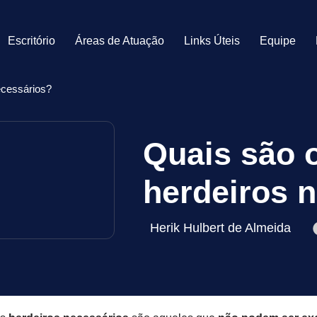
Escritório
Áreas de Atuação
Links Úteis
Equipe
ecessários?
Quais são o
herdeiros 
Herik Hulbert de Almeida