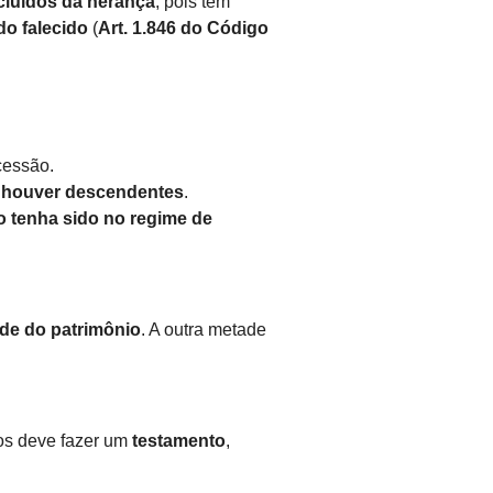
cluídos da herança
, pois têm
do falecido
(
Art. 1.846 do Código
cessão.
 houver descendentes
.
 tenha sido no regime de
de do patrimônio
. A outra metade
ros deve fazer um
testamento
,