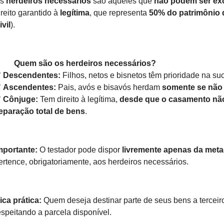
Os
herdeiros necessários
são aqueles que
não podem ser ex
ireito garantido à
legítima
, que representa
50% do patrimônio 
ivil
).
Quem são os herdeiros necessários?
✅
Descendentes:
Filhos, netos e bisnetos têm prioridade na su
✅
Ascendentes:
Pais, avós e bisavós herdam
somente se não
✅
Cônjuge:
Tem direito à legítima,
desde que o casamento não
eparação total de bens
.
mportante:
O testador pode dispor
livremente apenas da meta
ertence, obrigatoriamente, aos herdeiros necessários.
ica prática:
Quem deseja destinar parte de seus bens a tercei
espeitando a parcela disponível.