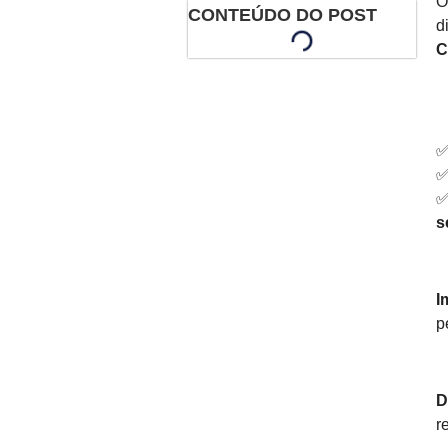
CONTEÚDO DO POST
d
C
s
I
p
D
r