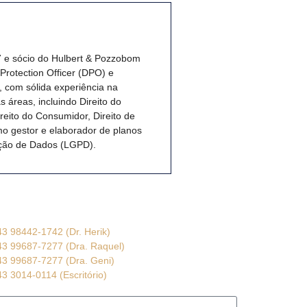
7 e sócio do Hulbert & Pozzobom
rotection Officer (DPO) e
 com sólida experiência na
 áreas, incluindo Direito do
Direito do Consumidor, Direito de
o gestor e elaborador de planos
eção de Dados (LGPD).
43 98442-1742 (Dr. Herik)
43 99687-7277 (Dra. Raquel)
43 99687-7277 (Dra. Geni)
43 3014-0114 (Escritório)