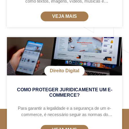
como textos, imagens, vídeos, músicas e
softwares, conforme a Lei 9.610/1998. Principais
direitos do autor no ambiente digital: Proteção
VEJA MAIS
automática: O criador
Direito Digital
COMO PROTEGER JURIDICAMENTE UM E-
COMMERCE?
Para garantir a legalidade e a segurança de um e-
commerce, é necessário seguir as normas do
Código de Defesa do Consumidor (CDC) e da
LGPD. Isso evita problemas com clientes