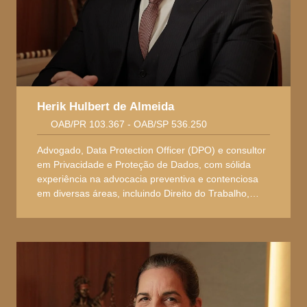
Herik Hulbert de Almeida
OAB/PR 103.367 - OAB/SP 536.250
Advogado, Data Protection Officer (DPO) e consultor
em Privacidade e Proteção de Dados, com sólida
experiência na advocacia preventiva e contenciosa
em diversas áreas, incluindo Direito do Trabalho,
Direito Previdenciário, Direito Civil, Direito do
Consumidor, Direito de Família e Sucessões,
Contratos, e Compliance. Também atua como gestor
e elaborador de planos de implementação e
adequação às normas da Lei Geral de Proteção de
Dados (LGPD).