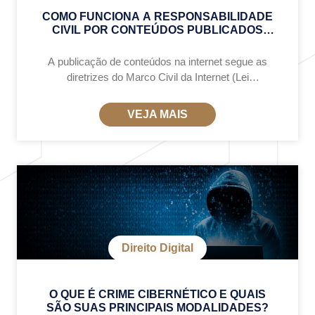
COMO FUNCIONA A RESPONSABILIDADE
CIVIL POR CONTEÚDOS PUBLICADOS
ONLINE?
A publicação de conteúdos na internet segue as
diretrizes do Marco Civil da Internet (Lei
12.965/2014). Essa lei define que os provedores de
internet e redes sociais não são automaticamente
VEJA MAIS
Direito Digital
O QUE É CRIME CIBERNÉTICO E QUAIS
SÃO SUAS PRINCIPAIS MODALIDADES?