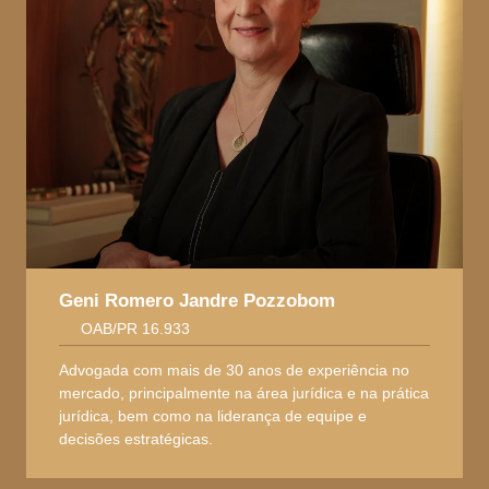
Geni Romero Jandre Pozzobom
OAB/PR 16.933
Advogada com mais de 30 anos de experiência no
mercado, principalmente na área jurídica e na prática
jurídica, bem como na liderança de equipe e
decisões estratégicas.
Raquel Jandre Pozzobom