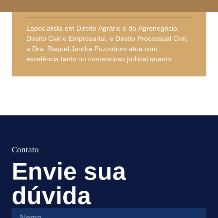
OAB/PR 108.847
Especialista em Direito Agrário e do Agronegócio,
Direito Civil e Empresarial, e Direito Processual Civil,
a Dra. Raquel Jandre Pozzobom atua com
excelência tanto no contencioso judicial quanto
extrajudicial. Possui ampla experiência na defesa de
interesses de consumidores e empresas, com sólida
atuação na elaboração e revisão de contratos, além
de profundo conhecimento nas relações cíveis e
comerciais.
Envie sua
dúvida