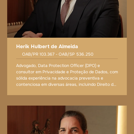
Herik Hulbert de Almeida
OAB/PR 103.367 - OAB/SP 536.250
Advogado, Data Protection Officer (DPO) e
consultor em Privacidade e Proteção de Dados, com
sólida experiência na advocacia preventiva e
contenciosa em diversas áreas, incluindo Direito do
Trabalho, Direito Previdenciário, Direito Civil, Direito
do Consumidor, Direito de Família e Sucessões,
Contratos, e Compliance. Também atua como gestor
e elaborador de planos de implementação e
adequação às normas da Lei Geral de Proteção de
Dados (LGPD).