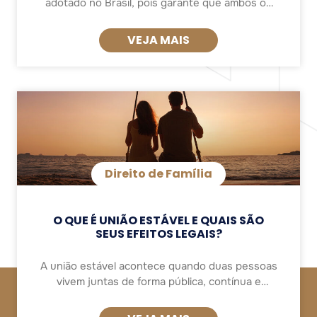
adotado no Brasil, pois garante que ambos os
pais participem ativamente da vida do filho,
mesmo que não vivam juntos. Esse tipo de
VEJA MAIS
Direito de Família
O QUE É UNIÃO ESTÁVEL E QUAIS SÃO
SEUS EFEITOS LEGAIS?
A união estável acontece quando duas pessoas
vivem juntas de forma pública, contínua e
duradoura, com o objetivo de formar uma família.
Diferente do casamento, não exige formalização