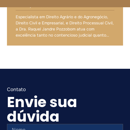
OAB/PR 108.847
Especialista em Direito Agrário e do Agronegócio,
Direito Civil e Empresarial, e Direito Processual Civil,
a Dra. Raquel Jandre Pozzobom atua com
excelência tanto no contencioso judicial quanto
extrajudicial. Possui ampla experiência na defesa de
interesses de consumidores e empresas, com sólida
atuação na elaboração e revisão de contratos, além
de profundo conhecimento nas relações cíveis e
comerciais.
Envie sua
dúvida