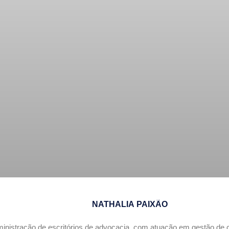
NATHALIA PAIXÃO
ministração de escritórios de advocacia, com atuação em gestão de 