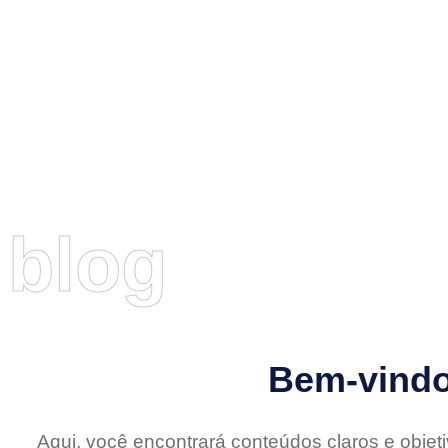
Ir
para
o
conteúdo
Escritório
Áreas de Atuação
L
blog
Bem-vindo 
Aqui, você encontrará conteúdos claros e objet