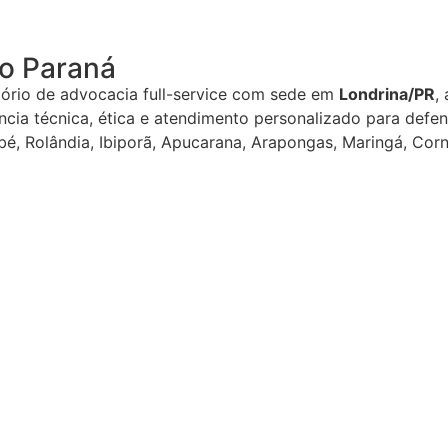
do Paraná
rio de advocacia full-service com sede em
Londrina/PR
,
iência técnica, ética e atendimento personalizado para def
mbé, Rolândia, Ibiporã, Apucarana, Arapongas, Maringá, Cor