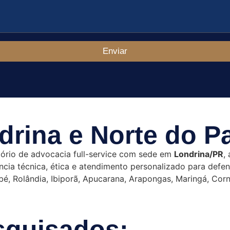
Enviar
rina e Norte do P
rio de advocacia full-service com sede em
Londrina/PR
,
iência técnica, ética e atendimento personalizado para def
mbé, Rolândia, Ibiporã, Apucarana, Arapongas, Maringá, Cor
squisados: