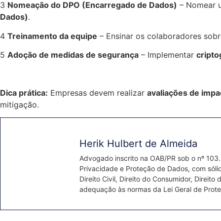
3️
Nomeação do DPO (Encarregado de Dados)
– Nomear um
Dados)
.
4️
Treinamento da equipe
– Ensinar os colaboradores sob
5️
Adoção de medidas de segurança
– Implementar
cripto
Dica prática:
Empresas devem realizar
avaliações de impa
mitigação.
Herik Hulbert de Almeida
Advogado inscrito na OAB/PR sob o nº 103.
Privacidade e Proteção de Dados, com sólida
Direito Civil, Direito do Consumidor, Dire
adequação às normas da Lei Geral de Prot