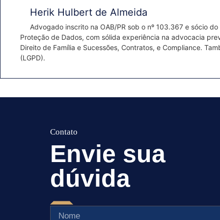
Herik Hulbert de Almeida
Advogado inscrito na OAB/PR sob o nº 103.367 e sócio do
Proteção de Dados, com sólida experiência na advocacia prevent
Direito de Família e Sucessões, Contratos, e Compliance. T
(LGPD).
Envie sua
dúvida