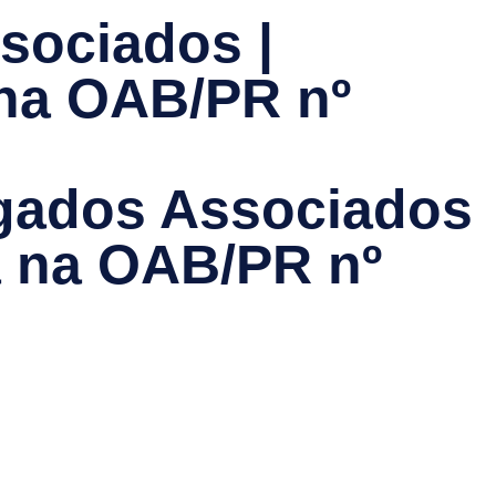
sociados |
 na OAB/PR nº
ogados Associados
a na OAB/PR nº