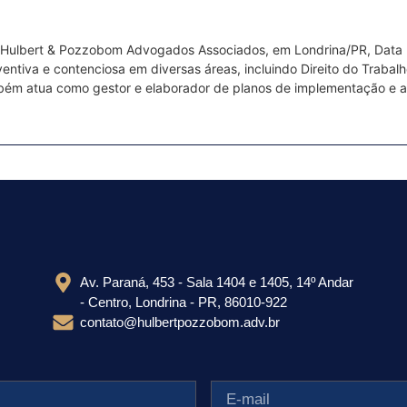
 Hulbert & Pozzobom Advogados Associados, em Londrina/PR, Data Pr
iva e contenciosa em diversas áreas, incluindo Direito do Trabalho, D
ambém atua como gestor e elaborador de planos de implementação e
Av. Paraná, 453 - Sala 1404 e 1405, 14º Andar
- Centro, Londrina - PR, 86010-922
contato@hulbertpozzobom.adv.br