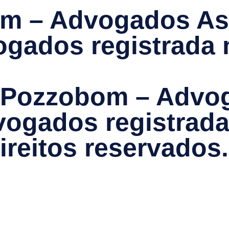
om – Advogados As
ogados registrada
 & Pozzobom – Adv
vogados registrad
ireitos reservados.