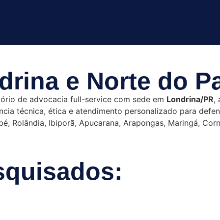
rina e Norte do P
rio de advocacia full-service com sede em
Londrina/PR
,
iência técnica, ética e atendimento personalizado para def
mbé, Rolândia, Ibiporã, Apucarana, Arapongas, Maringá, Cor
squisados: